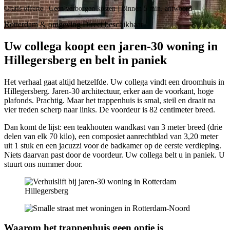
Gratis offerte | Geen verborgen kosten | Binnen 5 min. antwoord
Rotterdam & omgeving
Direct
beschikbaar
Uw collega koopt een jaren-30 woning in
Hillegersberg en belt in paniek
Het verhaal gaat altijd hetzelfde. Uw collega vindt een droomhuis in
Hillegersberg. Jaren-30 architectuur, erker aan de voorkant, hoge
plafonds. Prachtig. Maar het trappenhuis is smal, steil en draait na
vier treden scherp naar links. De voordeur is 82 centimeter breed.
Dan komt de lijst: een teakhouten wandkast van 3 meter breed (drie
delen van elk 70 kilo), een composiet aanrechtblad van 3,20 meter
uit 1 stuk en een jacuzzi voor de badkamer op de eerste verdieping.
Niets daarvan past door de voordeur. Uw collega belt u in paniek. U
stuurt ons nummer door.
Waarom het trappenhuis geen optie is