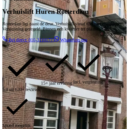
Verhuislift Huren Rotterdam
Rotterdam ligt naast de deur. Verhuislift vanaf €99 met chauffeur.
Vergunning geregeld. Binnen een kwartier ter plaatse.
Bel direct: 010-3110177
WhatsApp ons
Incl. vergunning
15+ jaar ervaring
5.0 uit 620+ reviews
Spoed mogelijk