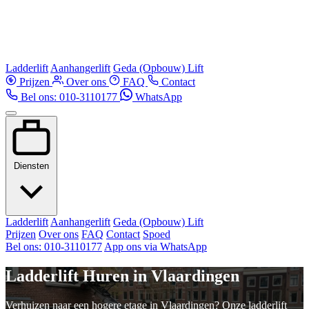
Ladderlift
Aanhangerlift
Geda (Opbouw) Lift
Prijzen
Over ons
FAQ
Contact
Bel ons: 010-3110177
WhatsApp
Diensten
Ladderlift
Aanhangerlift
Geda (Opbouw) Lift
Prijzen
Over ons
FAQ
Contact
Spoed
Bel ons: 010-3110177
App ons via WhatsApp
Ladderlift Huren in Vlaardingen
Verhuizen naar een hogere etage in Vlaardingen? Onze ladderlift