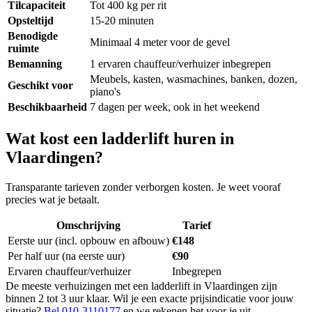
Tilcapaciteit
Tot 400 kg per rit
Opsteltijd
15-20 minuten
Benodigde
Minimaal 4 meter voor de gevel
ruimte
Bemanning
1 ervaren chauffeur/verhuizer inbegrepen
Meubels, kasten, wasmachines, banken, dozen,
Geschikt voor
piano's
Beschikbaarheid
7 dagen per week, ook in het weekend
Wat kost een ladderlift huren in
Vlaardingen?
Transparante tarieven zonder verborgen kosten. Je weet vooraf
precies wat je betaalt.
Omschrijving
Tarief
Eerste uur (incl. opbouw en afbouw)
€148
Per half uur (na eerste uur)
€90
Ervaren chauffeur/verhuizer
Inbegrepen
De meeste verhuizingen met een ladderlift in Vlaardingen zijn
binnen 2 tot 3 uur klaar. Wil je een exacte prijsindicatie voor jouw
situatie?
Bel 010-3110177
en we rekenen het voor je uit.