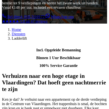
bereikt tot 9 verdiepingen en neemt het zware werk uit handen.
Vanaf €148 per uur, inclusief een ervaren chauffeur.
Bel direct: 010-3110177
WhatsApp ons
★★★★★
5.0 uit 47 reviews
Home
Diensten
Ladderlift
Incl. Opgeleide Bemanning
Binnen 1 Uur Beschikbaar
100% Service Garantie
Verhuizen naar een hoge etage in
Vlaardingen? Dat hoeft geen nachtmerrie
te zijn
Ken je dat? Je verhuist naar een appartement op de derde verdieping
in de Centrum van Vlaardingen. Het trappenhuis is smal, de bochten
zijn krap en je bank past er simpelweg niet doorheen. Elke kast,